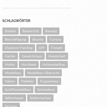
SCHLAGWÖRTER
Basteln
Baubericht
Bausatz
Beschäftigung
Bounty
Corona
Diamond-Painting
DIY
Freizeit
Garten
Gewächshaus
Handarbeit
Hobby
Hochbeet
Holzmodellbau
Modellbau
Modellbau-Übersicht
Nähen
Paletten
Puppenhaus
Schiffsmodellbau
Schneiderei
Selberbauen
Selbermachen
Stricken