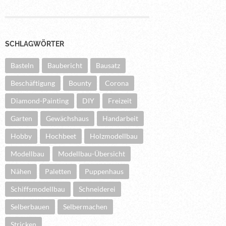
SCHLAGWÖRTER
Basteln
Baubericht
Bausatz
Beschäftigung
Bounty
Corona
Diamond-Painting
DIY
Freizeit
Garten
Gewächshaus
Handarbeit
Hobby
Hochbeet
Holzmodellbau
Modellbau
Modellbau-Übersicht
Nähen
Paletten
Puppenhaus
Schiffsmodellbau
Schneiderei
Selberbauen
Selbermachen
Stricken