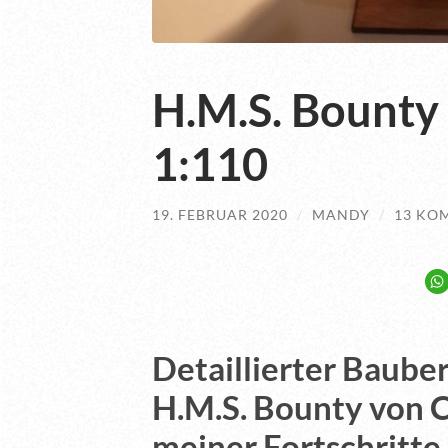
H.M.S. Bounty
1:110
19. FEBRUAR 2020
/
MANDY
/
13 KO
Detaillierter Baube
H.M.S. Bounty von C
meiner Fortschritte