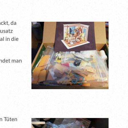
ackt, da
ausatz
l in die
indet man
en Tüten