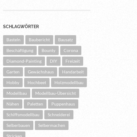
SCHLAGWÖRTER
Basteln
Baubericht
Bausatz
Beschäftigung
Bounty
Corona
Diamond-Painting
DIY
Freizeit
Garten
Gewächshaus
Handarbeit
Hobby
Hochbeet
Holzmodellbau
Modellbau
Modellbau-Übersicht
Nähen
Paletten
Puppenhaus
Schiffsmodellbau
Schneiderei
Selberbauen
Selbermachen
Stricken